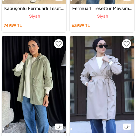
Kapüşonlu Fermuarlı Tesettür Suni Deri Mevsimlik Trençkot
Fermuarlı Tesettür Mevsimlik İnce Trençkot
Siyah
Siyah
749,99 TL
639,99 TL