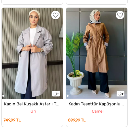
Kadın Bel Kuşaklı Astarlı Tesettür Uzun Trençkot
Kadın Tesettür Kapüşonlu Bel Lastikli Trençkot
Gri
Camel
749,99 TL
899,99 TL