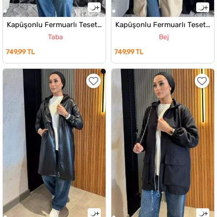
Kapüşonlu Fermuarlı Tesettür Suni Deri Mevsimlik Trençkot
Kapüşonlu Fermuarlı Tesettür Suni Deri Mevsimlik Trençkot
Taba
Bej
749,99 TL
749,99 TL