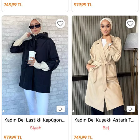
749,99 TL
979,99 TL
Kadın Bel Lastikli Kapüşonlu Tesettür Trençkot
Kadın Bel Kuşaklı Astarlı Tesettür Uzun Trençkot
Siyah
Bej
979,99 TL
749,99 TL