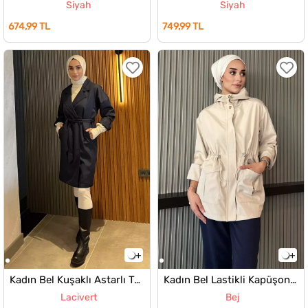
Siyah
Siyah
674,99 TL
749,99 TL
Kadın Bel Kuşaklı Astarlı Tesettür Uzun Trençkot
Kadın Bel Lastikli Kapüşonlu Tesettür Trençkot
Lacivert
Bej