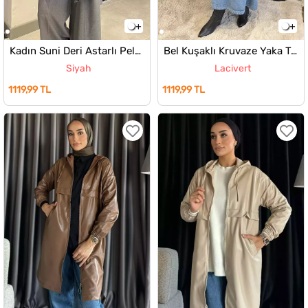
Kadın Suni Deri Astarlı Peluş Detaylı Trenç
Bel Kuşaklı Kruvaze Yaka Tesettüt Jean Kot Trenç
Siyah
Lacivert
1119,99 TL
1119,99 TL