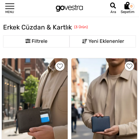
0
Sepetim
Ara
MENU
Erkek Cüzdan & Kartlık
(
3
Ürün
)
Filtrele