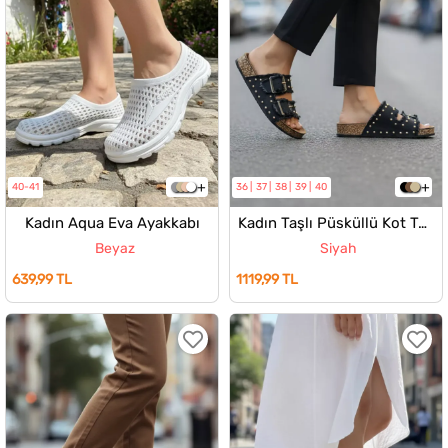
40-41
36
37
38
39
40
Kadın Aqua Eva Ayakkabı
Kadın Taşlı Püsküllü Kot Terlik
Beyaz
Siyah
639,99 TL
1119,99 TL