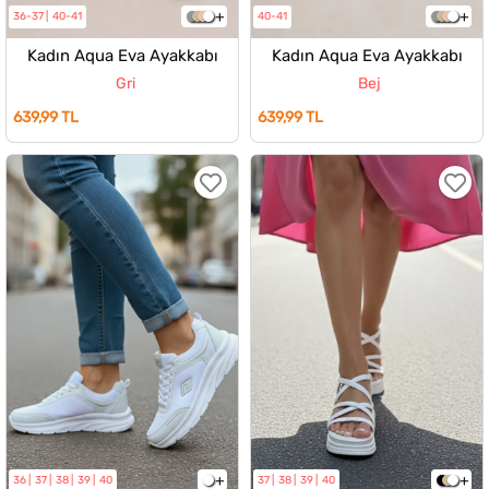
36-37
40-41
40-41
Kadın Aqua Eva Ayakkabı
Kadın Aqua Eva Ayakkabı
Gri
Bej
639,99 TL
639,99 TL
36
37
38
39
40
37
38
39
40