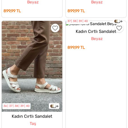
Beyaz
Beyaz
899,99 TL
899,99 TL
37
38
39
40
Kadın Cırtlı Sandalet
Beyaz
899,99 TL
36
37
38
39
40
Kadın Cırtlı Sandalet
Taş