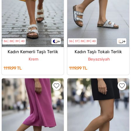
36
38
39
40
36
37
38
39
40
Kadın Kemerli Taşlı Terlik
Kadın Taşlı Tokalı Terlik
Krem
Beyazsiyah
1119,99 TL
1119,99 TL