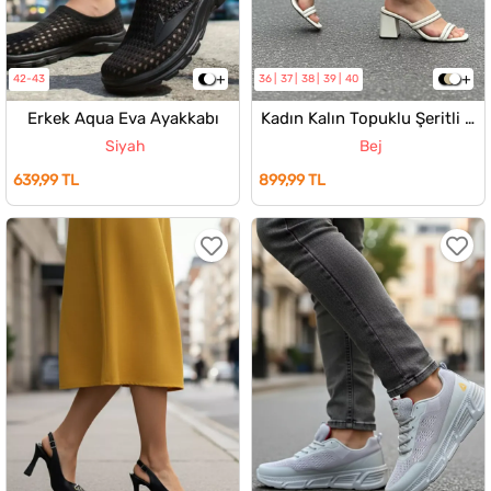
42-43
36
37
38
39
40
Erkek Aqua Eva Ayakkabı
Kadın Kalın Topuklu Şeritli Terlik
Siyah
Bej
639,99 TL
899,99 TL