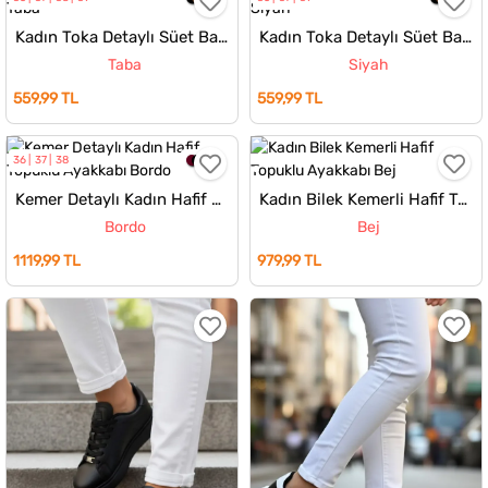
Kadın Toka Detaylı Süet Babet
Kadın Toka Detaylı Süet Babet
Taba
Siyah
559,99 TL
559,99 TL
36
37
38
Kemer Detaylı Kadın Hafif Topuklu Ayakkabı
Kadın Bilek Kemerli Hafif Topuklu Ayakkabı
Bordo
Bej
1119,99 TL
979,99 TL