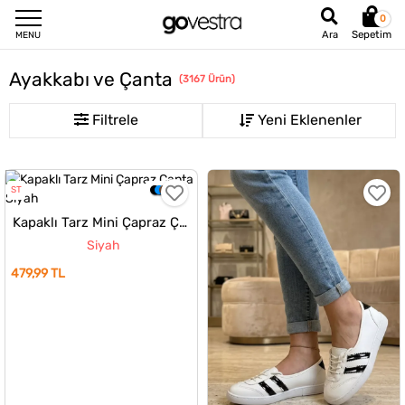
0
Sepetim
Ara
MENU
Ayakkabı ve Çanta
(
3167
Ürün
)
Filtrele
ST
Kapaklı Tarz Mini Çapraz Çanta
Siyah
479,99 TL