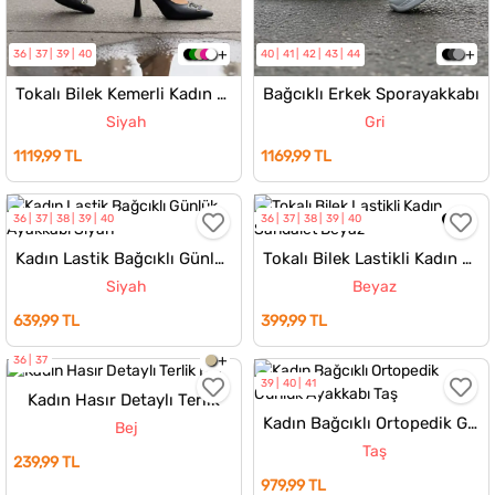
36
37
39
40
40
41
42
43
44
Tokalı Bilek Kemerli Kadın Topuklu Ayakkabı
Bağcıklı Erkek Sporayakkabı
Siyah
Gri
1119,99 TL
1169,99 TL
36
37
38
39
40
36
37
38
39
40
Kadın Lastik Bağcıklı Günlük Ayakkabı
Tokalı Bilek Lastikli Kadın Sandalet
Siyah
Beyaz
639,99 TL
399,99 TL
36
37
39
40
41
Kadın Hasır Detaylı Terlik
Kadın Bağcıklı Ortopedik Günlük Ayakkabı
Bej
Taş
239,99 TL
979,99 TL