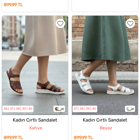
899,99 TL
36
37
38
39
40
37
38
39
40
Kadın Cırtlı Sandalet
Kadın Cırtlı Sandalet
Kahve
Beyaz
899,99 TL
899,99 TL