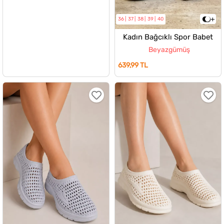
36
37
38
39
40
Kadın Bağcıklı Spor Babet
Beyazgümüş
639,99 TL