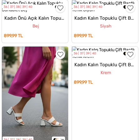
36
37
38
39
40
36
37
38
39
40
Kadın Önü Açık Kalın Topuklu Sandalet
Kadın Kalın Topuklu Çift Bantlı Terlik
Bej
Siyah
899,99 TL
899,99 TL
36
37
39
40
Kadın Kalın Topuklu Çift Bantlı Terlik
Krem
899,99 TL
36
37
38
39
40