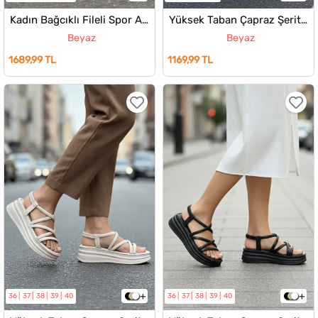
Kadın Bağcıklı Fileli Spor Ayakkabı
Yüksek Taban Çapraz Şeritli Kadın Sandalet
Beyaz
Beyaz
1689,99 TL
1169,99 TL
36
37
38
39
40
36
37
38
39
40