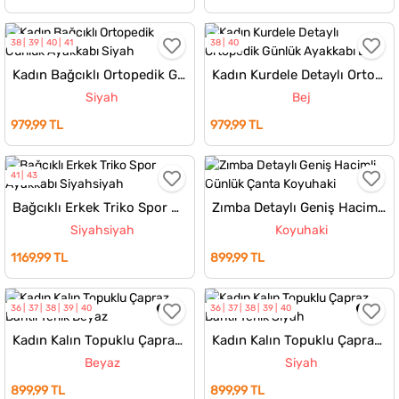
38
39
40
41
38
40
Kadın Bağcıklı Ortopedik Günlük Ayakkabı
Kadın Kurdele Detaylı Ortopedik Günlük Ayakkabı
Siyah
Bej
979,99 TL
979,99 TL
41
43
Bağcıklı Erkek Triko Spor Ayakkabı
Zımba Detaylı Geniş Hacimli Günlük Çanta
Siyahsiyah
Koyuhaki
1169,99 TL
899,99 TL
36
37
38
39
40
36
37
38
39
40
Kadın Kalın Topuklu Çapraz Bantlı Terlik
Kadın Kalın Topuklu Çapraz Bantlı Terlik
Beyaz
Siyah
899,99 TL
899,99 TL