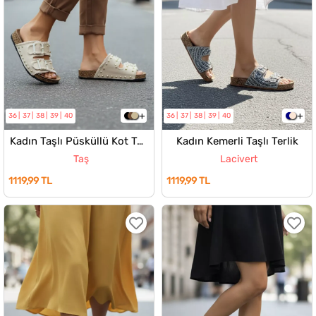
36
37
38
39
40
36
37
38
39
40
Kadın Taşlı Püsküllü Kot Terlik
Kadın Kemerli Taşlı Terlik
Taş
Lacivert
1119,99 TL
1119,99 TL