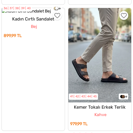
36
37
38
39
40
Kadın Cırtlı Sandalet
Bej
899,99 TL
41
42
43
44
45
Kemer Tokalı Erkek Terlik
Kahve
979,99 TL