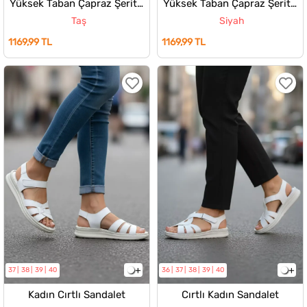
Yüksek Taban Çapraz Şeritli Kadın Sandalet
Yüksek Taban Çapraz Şeritli Kadın Sandalet
Taş
Siyah
1169,99 TL
1169,99 TL
37
38
39
40
36
37
38
39
40
Kadın Cırtlı Sandalet
Cırtlı Kadın Sandalet