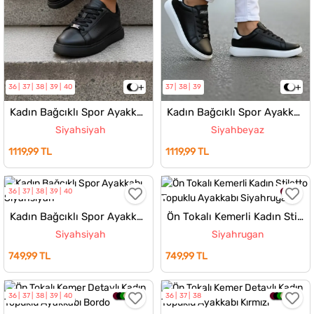
36
37
38
39
40
37
38
39
Kadın Bağcıklı Spor Ayakkabı
Kadın Bağcıklı Spor Ayakkabı
Siyahsiyah
Siyahbeyaz
1119,99 TL
1119,99 TL
36
37
38
39
40
Kadın Bağcıklı Spor Ayakkabı
Ön Tokalı Kemerli Kadın Stiletto Topuklu Ayakkabı
Siyahsiyah
Siyahrugan
749,99 TL
749,99 TL
36
37
38
39
40
36
37
38