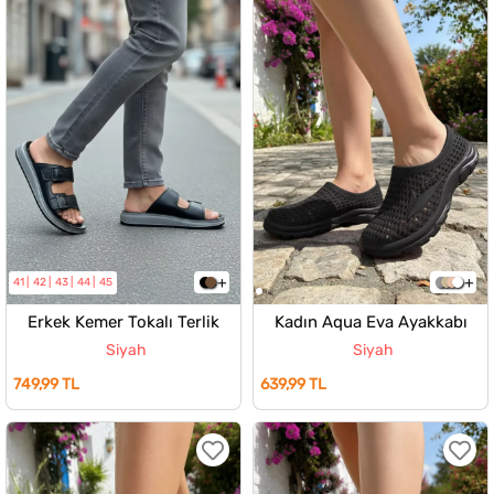
41
42
43
44
45
Erkek Kemer Tokalı Terlik
Kadın Aqua Eva Ayakkabı
Siyah
Siyah
749,99 TL
639,99 TL