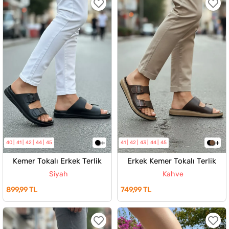
40
41
42
44
45
41
42
43
44
45
Kemer Tokalı Erkek Terlik
Erkek Kemer Tokalı Terlik
Siyah
Kahve
899,99 TL
749,99 TL