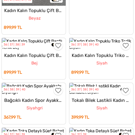
Kadın Kalın Topuklu Çift Bantlı Terlik
Beyaz
899,99 TL
36
37
38
39
36
37
38
39
40
Kadın Kalın Topuklu Çift Bantlı Terlik
Kadın Kalın Topuklu Triko Terlik
Bej
Siyah
899,99 TL
899,99 TL
36
38
39
40
36
37
38
39
40
Bağcıklı Kadın Spor Ayakkabı
Tokalı Bilek Lastikli Kadın Sandalet
Siyahgri
Siyah
367,99 TL
399,99 TL
36
37
38
39
36
37
39