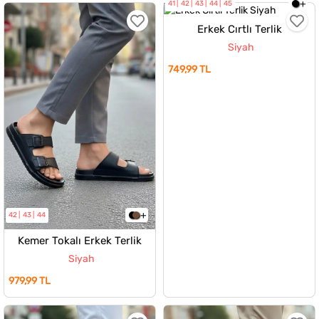
41
42
43
44
45
Erkek Cırtlı Terlik
Siyah
749,99 TL
42
43
44
Kemer Tokalı Erkek Terlik
Siyah
979,99 TL