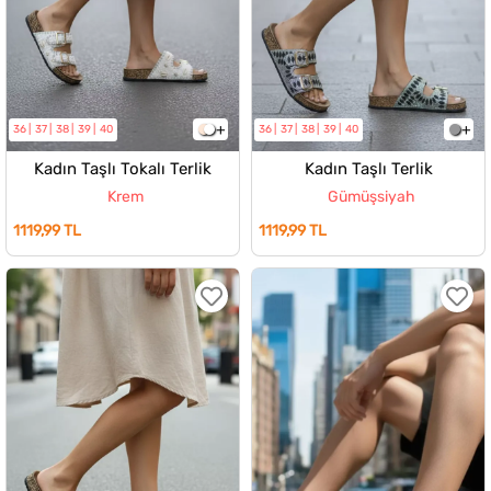
36
37
38
39
40
36
37
38
39
40
Kadın Taşlı Tokalı Terlik
Kadın Taşlı Terlik
Krem
Gümüşsiyah
1119,99 TL
1119,99 TL