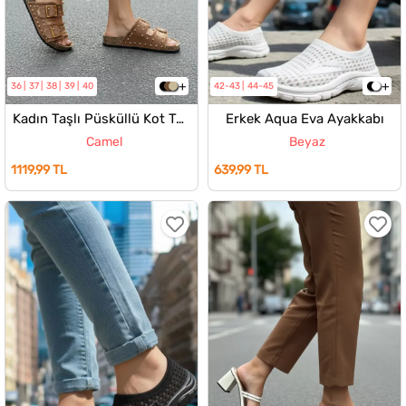
36
37
38
39
40
42-43
44-45
Kadın Taşlı Püsküllü Kot Terlik
Erkek Aqua Eva Ayakkabı
Camel
Beyaz
1119,99 TL
639,99 TL