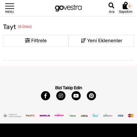
0
Sepetim
Ara
MENU
Tayt
(
0
Ürün
)
Filtrele
Bizi Takip Edin