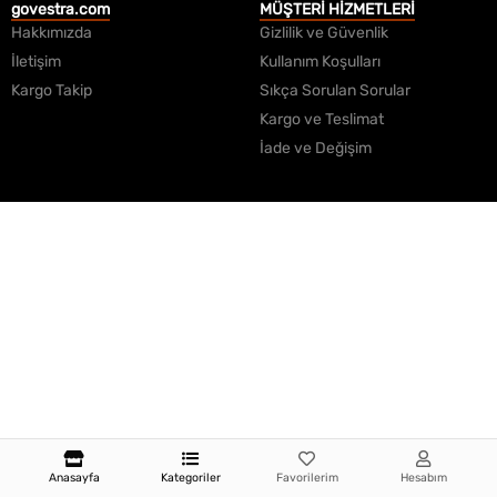
govestra.com
MÜŞTERİ HİZMETLERİ
Hakkımızda
Gizlilik ve Güvenlik
İletişim
Kullanım Koşulları
Kargo Takip
Sıkça Sorulan Sorular
Kargo ve Teslimat
İade ve Değişim
Anasayfa
Kategoriler
Favorilerim
Hesabım